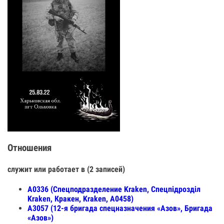
Отношения
служит или работает в (2 записей)
А0336 (Спецподразделение Kraken, Спецпiдроздiл
Kraken, Кракен, Kraken, А0458)
А3057 (12-я бригада спецназначения «Азов», Бригада
«Азов»)