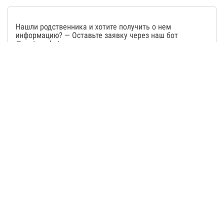
Нашли родственника и хотите получить о нем
информацию? — Оставьте заявку через наш бот
@wartearsbot
Не нашли? — Оставьте заявку через наш бот
@wartearsbot
.
Любую дополнительную информацию по людям мы
предоставляем только по заявке.
ВНИМАНИЕ!
Мы не являемся официальными представителями ни
одной из сторон,
МЫ ИЩЕМ ЛЮДЕЙ
, используя
публично размещенную информацию.
Бот – единственный способ связи с нами
. Мы не
располагаем своими колл-центрами, мы не звоним и не
пишем с других аккаунтов.