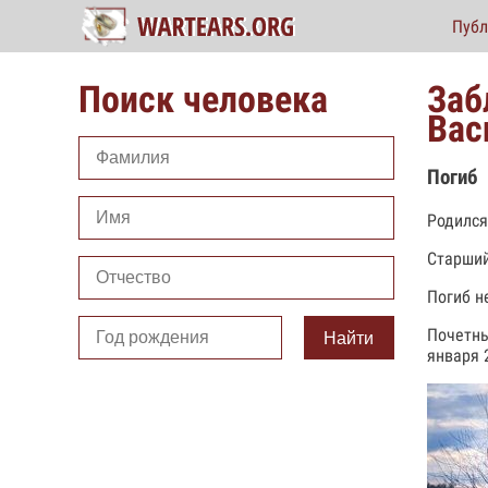
Публ
Поиск человека
Заб
Вас
Погиб
Родился
Старший
Погиб н
Почетны
Найти
января 