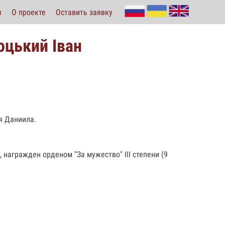
ы
О проекте
Оставить заявку
оцький Іван
я Даниила.
 награжден орденом "За мужество" III степени (9