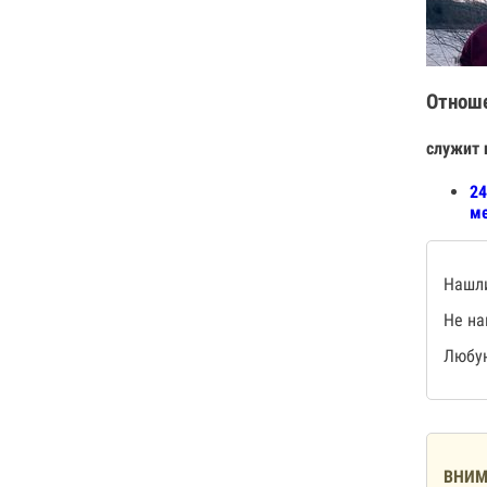
Отнош
служит 
24
ме
Нашли
Не на
Любую
ВНИМ