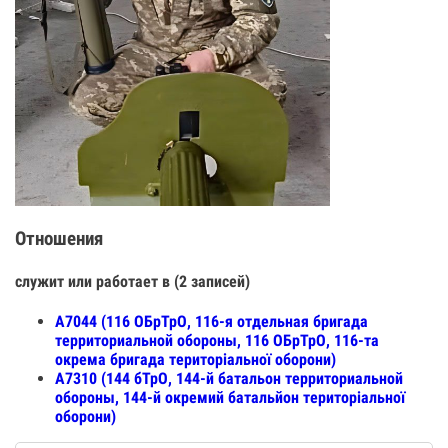
Отношения
служит или работает в (2 записей)
А7044 (116 ОБрТрО, 116-я отдельная бригада
территориальной обороны, 116 ОБрТрО, 116-та
окрема бригада територіальної оборони)
А7310 (144 бТрО, 144-й батальон территориальной
обороны, 144-й окремий батальйон територіальної
оборони)