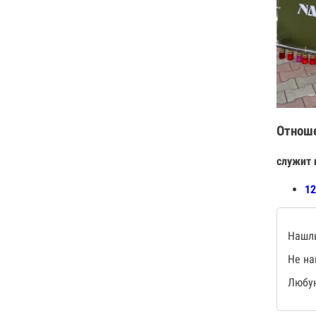
Отнош
служит 
12
Нашли
Не на
Любую