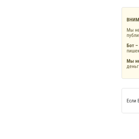
ВНИМ
Мы не
публ
Бот –
пишем
Мы не
деньг
Если 