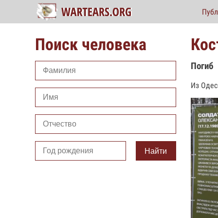
Публ
Поиск человека
Кос
Погиб
Из Одес
Найти