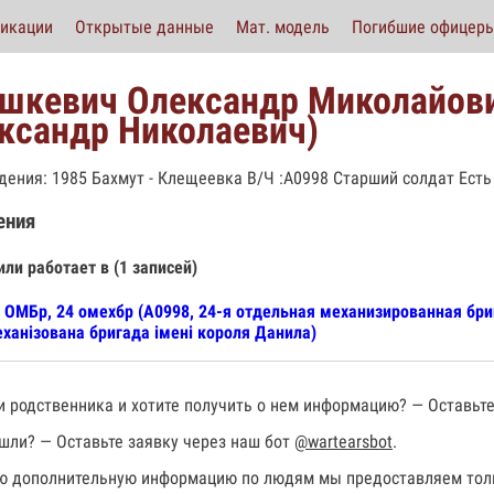
икации
Открытые данные
Мат. модель
Погибшие офицер
шкевич Олександр Миколайов
ксандр Николаевич)
дения: 1985 Бахмут - Клещеевка В/Ч :А0998 Старший солдат Есть 
ения
или работает в (1 записей)
 ОМБр, 24 омехбр (А0998, 24-я отдельная механизированная бр
ханізована бригада імені короля Данила)
 родственника и хотите получить о нем информацию? — Оставьте
шли? — Оставьте заявку через наш бот
@wartearsbot
.
 дополнительную информацию по людям мы предоставляем толь