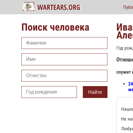
Публ
Поиск человека
Ива
Але
Год рож
Отнош
служит 
24
ме
Найти
Нашли
Не на
Любую