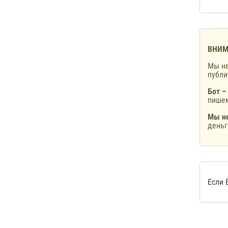
ВНИМ
Мы не
публ
Бот –
пишем
Мы не
деньг
Если 