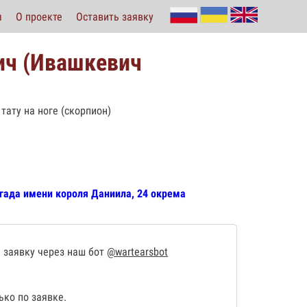
ы
О проекте
Оставить заявку
ич (Ивашкевич
тату на ноге (скорпион)
игада имени короля Даниила, 24 окрема
 заявку через наш бот
@wartearsbot
ко по заявке.