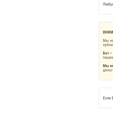
Любую
ВНИМ
Мы не
публ
Бот –
пишем
Мы не
деньг
Если 