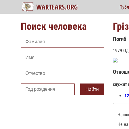
Публ
Поиск человека
Грі
Погиб
1979 Од
Отнош
служит 
Найти
12
Нашли
Не на