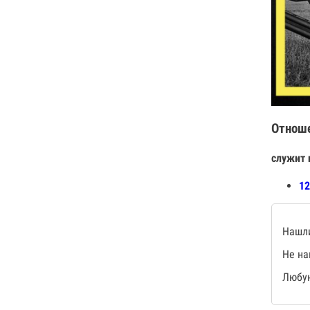
Отнош
служит 
12
Нашли
Не на
Любую