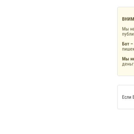
ВНИМ
Мы не
публ
Бот –
пишем
Мы не
деньг
Если 