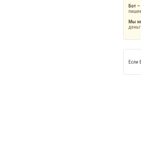
Бот –
пишем
Мы не
деньг
Если 