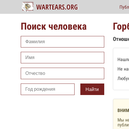
Публ
Поиск человека
Гор
Отнош
Нашли
Не на
Любую
Найти
ВНИМ
Мы не
публ