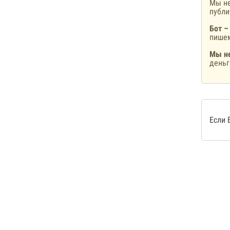
Мы не
публ
Бот –
пишем
Мы не
деньг
Если 