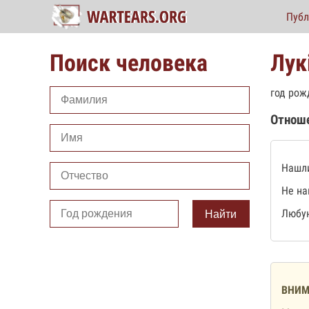
Публ
Поиск человека
Лук
год рож
Отнош
Нашли
Не на
Любую
Найти
ВНИМ