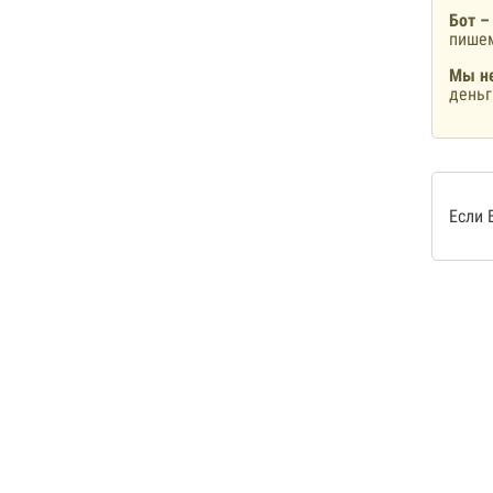
Бот –
пишем
Мы не
деньг
Если 