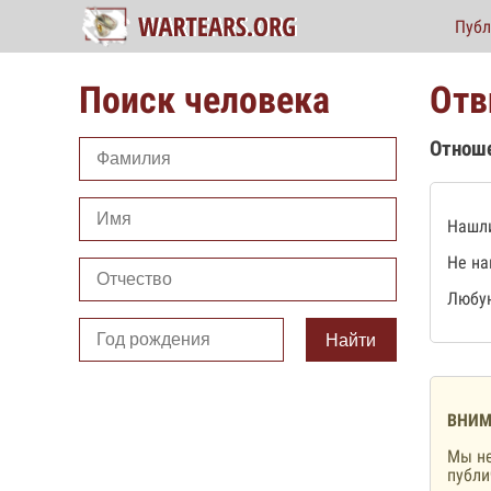
Публ
Поиск человека
Отв
Отнош
Нашли
Не на
Любую
Найти
ВНИМ
Мы не
публ