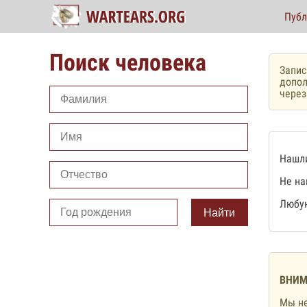
Публ
Поиск человека
Запис
допол
чере
Нашли
Не на
Любую
Найти
ВНИМ
Мы не