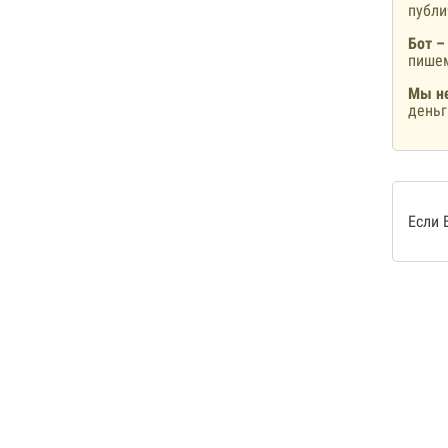
публ
Бот –
пишем
Мы не
деньг
Если 