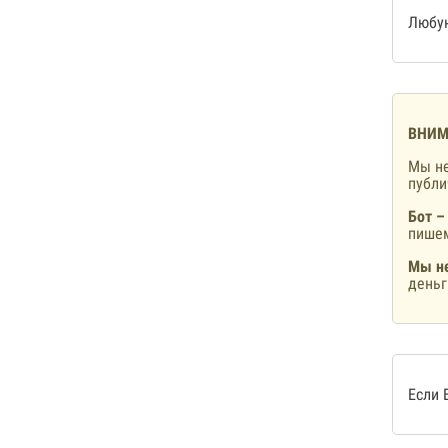
Любую
ВНИМ
Мы не
публ
Бот –
пишем
Мы не
деньг
Если 