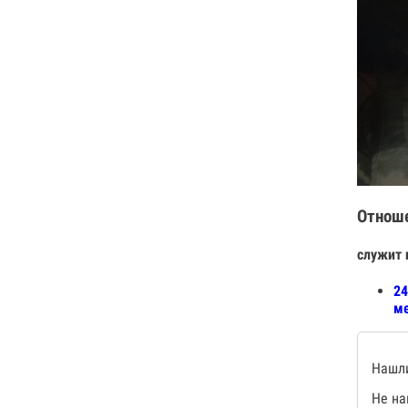
Отнош
служит 
24
ме
Нашли
Не на