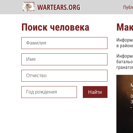
Публ
Поиск человека
Мак
Информа
в район
Информа
батальо
гранато
Найти