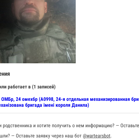
ения
или работает в (1 записей)
 ОМБр, 24 омехбр (А0998, 24-я отдельная механизированная бр
ханізована бригада імені короля Данила)
 родственника и хотите получить о нем информацию? — Оставьте
шли? — Оставьте заявку через наш бот
@wartearsbot
.