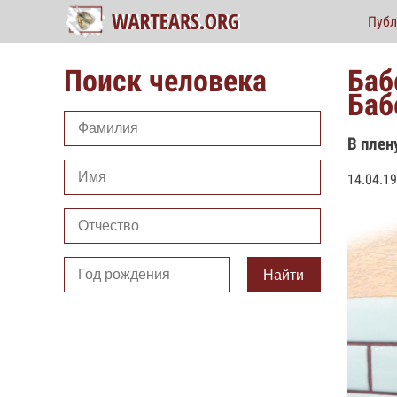
Публ
Поиск человека
Баб
Баб
В плен
14.04.19
Найти