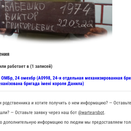
ения
или работает в (1 записей)
 ОМБр, 24 омехбр (А0998, 24-я отдельная механизированная бр
ханізована бригада імені короля Данила)
 родственника и хотите получить о нем информацию? — Оставьте
шли? — Оставьте заявку через наш бот
@wartearsbot
.
 дополнительную информацию по людям мы предоставляем толь