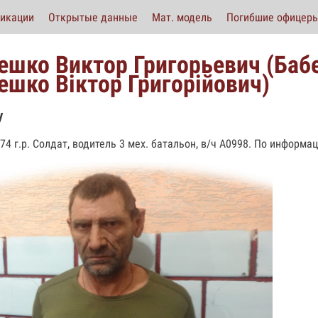
икации
Открытые данные
Мат. модель
Погибшие офицер
ешко Виктор Григорьевич (Бабе
ешко Вiктор Григорiйович)
у
74 г.р. Солдат, водитель 3 мех. батальон, в/ч А0998. По информац