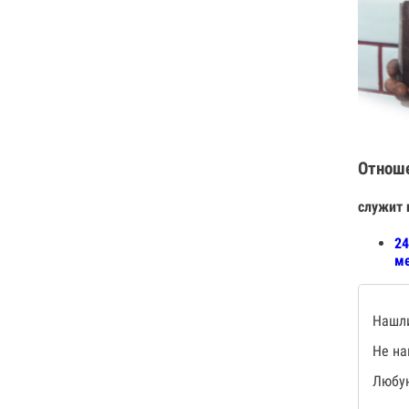
Отнош
служит 
24
ме
Нашли
Не на
Любую