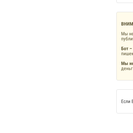
ВНИМ
Мы не
публ
Бот –
пишем
Мы не
деньг
Если 