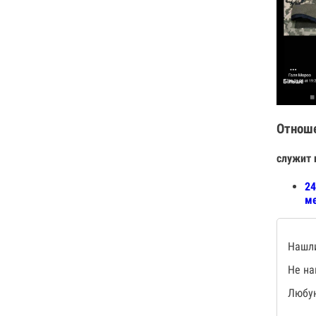
Отнош
служит 
24
ме
Нашли
Не на
Любую