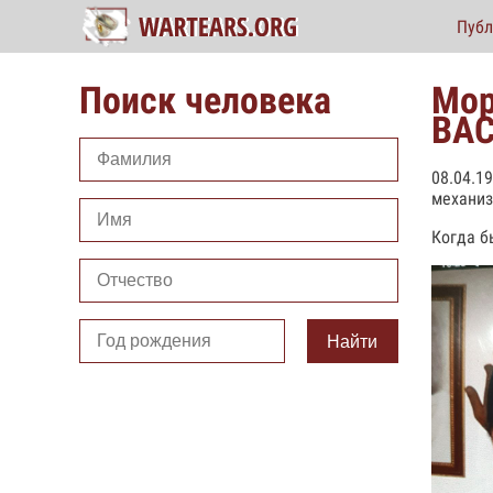
Публ
Поиск человека
Мор
ВА
08.04.1
механиз
Когда б
Найти