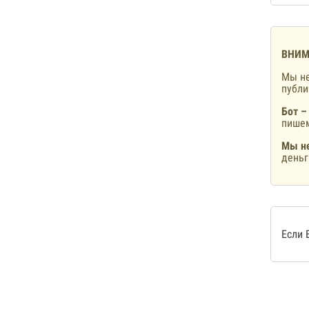
ВНИМ
Мы не
публ
Бот –
пишем
Мы не
деньг
Если 