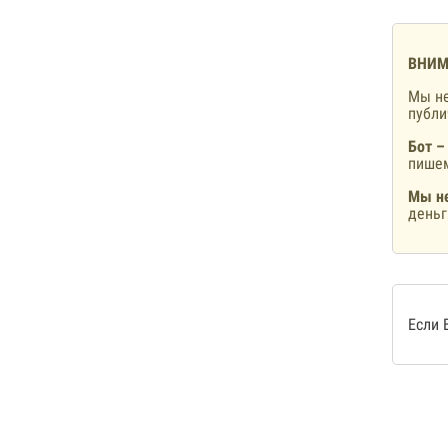
ВНИМ
Мы не
публ
Бот –
пишем
Мы не
деньг
Если 