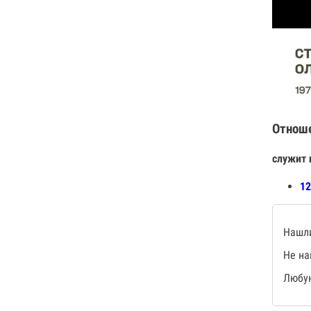
Отнош
служит 
12
Нашли
Не на
Любую