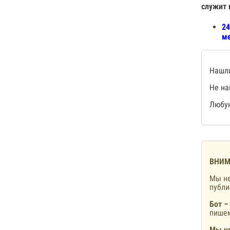
служит 
24
ме
Нашли
Не на
Любую
ВНИМ
Мы не
публ
Бот –
пишем
Мы не