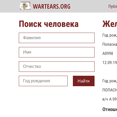
Публ
Поиск человека
Жел
Год рож
Попасн
А0998
12.09.19
Год рож
Найти
ПОПАС
в/ч А 0
Отнош