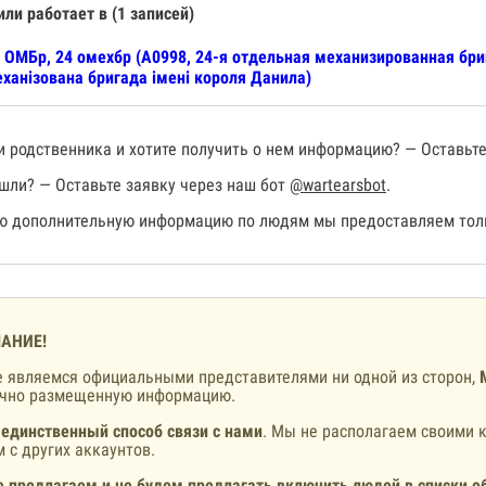
или работает в (1 записей)
 ОМБр, 24 омехбр (А0998, 24-я отдельная механизированная бр
ханізована бригада імені короля Данила)
 родственника и хотите получить о нем информацию? — Оставьте
шли? — Оставьте заявку через наш бот
@wartearsbot
.
 дополнительную информацию по людям мы предоставляем толь
АНИЕ!
 являемся официальными представителями ни одной из сторон,
ично размещенную информацию.
 единственный способ связи с нами
. Мы не располагаем своими к
 с других аккаунтов.
 предлагаем и не будем предлагать включить людей в списки о