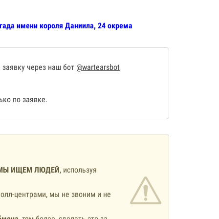
игада имени короля Даниила, 24 окрема
 заявку через наш бот
@wartearsbot
ко по заявке.
МЫ ИЩЕМ ЛЮДЕЙ
, используя
олл-центрами, мы не звоним и не
бмена
, тем более, сделать это за