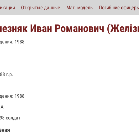
икации
Открытые данные
Мат. модель
Погибшие офицер
езняк Иван Романович (Желізн
дения: 1988
а
88 г.р.
дения: 1988
НА
998 солдат
ения