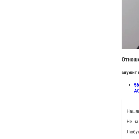
Отнош
служит 
56
А0
Нашли
Не на
Любую