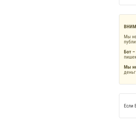
ВНИМ
Мы не
публ
Бот –
пишем
Мы не
деньг
Если 