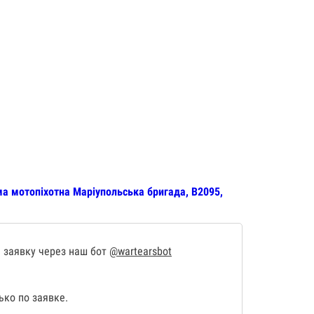
а мотопіхотна Маріупольська бригада, В2095,
 заявку через наш бот
@wartearsbot
ко по заявке.