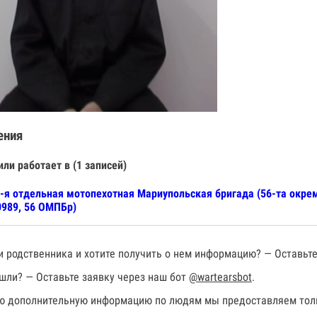
ения
или работает в (1 записей)
-я отдельная мотопехотная Мариупольская бригада (56-та окрем
989, 56 ОМПБр)
 родственника и хотите получить о нем информацию? — Оставьте
шли? — Оставьте заявку через наш бот
@wartearsbot
.
 дополнительную информацию по людям мы предоставляем толь