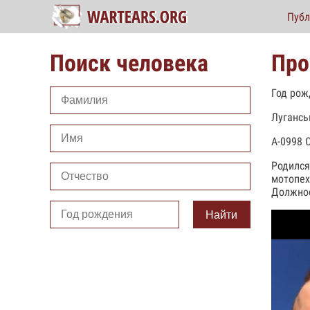
Публ
Поиск человека
Про
Год рож
Лугансь
А-0998 
Родился
мотопех
Должнос
Найти