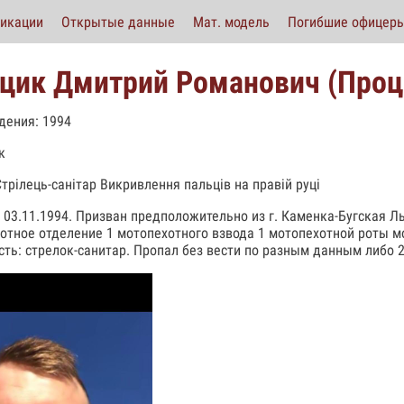
икации
Открытые данные
Мат. модель
Погибшие офицер
цик Дмитрий Романович (Проц
дения: 1994
к
Стрілець-санітар Викривлення пальців на правій руці
 03.11.1994. Призван предположительно из г. Каменка-Бугская Ль
отное отделение 1 мотопехотного взвода 1 мотопехотной роты мо
ть: стрелок-санитар. Пропал без вести по разным данным либо 26