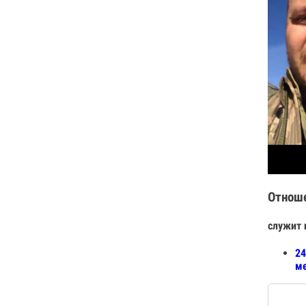
Отнош
служит 
24
ме