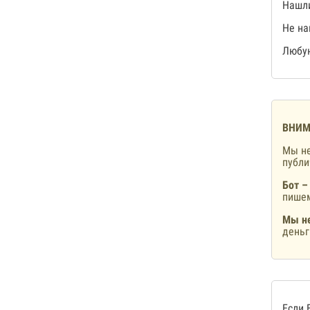
Нашли
Не на
Любую
ВНИМ
Мы не
публ
Бот –
пишем
Мы не
деньг
Если 