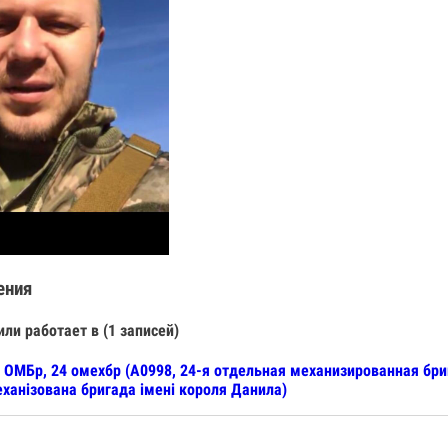
ения
или работает в (1 записей)
 ОМБр, 24 омехбр (А0998, 24-я отдельная механизированная бр
ханізована бригада імені короля Данила)