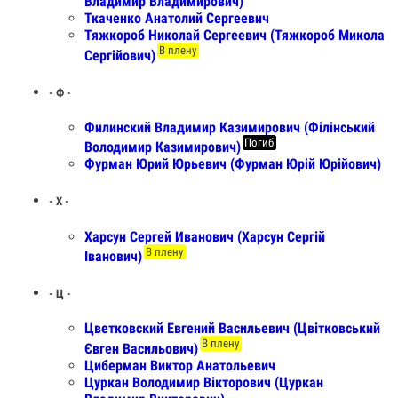
Владимир Владимирович)
Ткаченко Анатолий Сергеевич
Тяжкороб Николай Сергеевич (Тяжкороб Микола
В плену
Сергійович)
- Ф -
Филинский Владимир Казимирович (Філінський
Погиб
Володимир Казимирович)
Фурман Юрий Юрьевич (Фурман Юрій Юрійович)
- Х -
Харсун Сергей Иванович (Харсун Сергій
В плену
Іванович)
- Ц -
Цветковский Евгений Васильевич (Цвітковський
В плену
Євген Васильович)
Циберман Виктор Анатольевич
Цуркан Володимир Вікторович (Цуркан