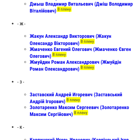
Дмыш Владимир Витальевич (Дміш Володимир
В плену
Віталійович)
- Ж -
Жакун Александр Викторович (Жакун
В плену
Олександр Вікторович)
Жмаченко Евгений Олегович (Жмаченко Євген
В плену
Олегович)
Жмуйдин Роман Александрович (Жмуйдін
В плену
Роман Олександрович)
- З -
Заставский Андрей Игоревич (Заставський
В плену
Андрій Ігорович)
Золотаренко Максим Сергеевич (Золотаренко
В плену
Максим Сергійович)
- К -
Карпинский Игорь Иванович (Карпінський Ігор