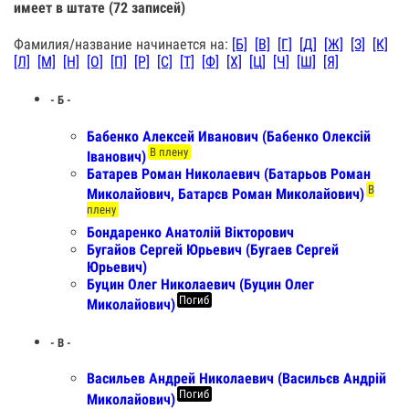
имеет в штате (72 записей)
Фамилия/название начинается на:
[Б]
[В]
[Г]
[Д]
[Ж]
[З]
[К]
[Л]
[М]
[Н]
[О]
[П]
[Р]
[С]
[Т]
[Ф]
[Х]
[Ц]
[Ч]
[Ш]
[Я]
- Б -
Бабенко Алексей Иванович (Бабенко Олексій
В плену
Іванович)
Батарев Роман Николаевич (Батарьов Роман
В
Миколайович, Батарєв Роман Миколайович)
плену
Бондаренко Анатолій Вікторович
Бугайов Сергей Юрьевич (Бугаев Сергей
Юрьевич)
Буцин Олег Николаевич (Буцин Олег
Погиб
Миколайович)
- В -
Васильев Андрей Николаевич (Васильєв Андрій
Погиб
Миколайович)