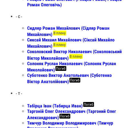
Роман Олеговічь)
- С -
Сидляр Роман Михайлович (Сідляр Роман
В плену
Михайлович)
Сиксай Михаил Михайлович (Сіксай Михайло
В плену
Михайлович)
Соколовский Виктор Николаевич (Соколовський
В плену
Віктор Миколайович)
Солоняк Руслан Николаевич (Солоняк Руслан
Погиб
Миколайович)
Суботенко Виктор Анатольевич (Суботенко
Погиб
Віктор Анатолійович)
- Т -
Погиб
Табірца Іван (Табирца Иван)
Таргоній Олег Олександрович (Таргоний Олег
Погиб
Александрович)
Тимчур Володимир Володимирович (Тимчур