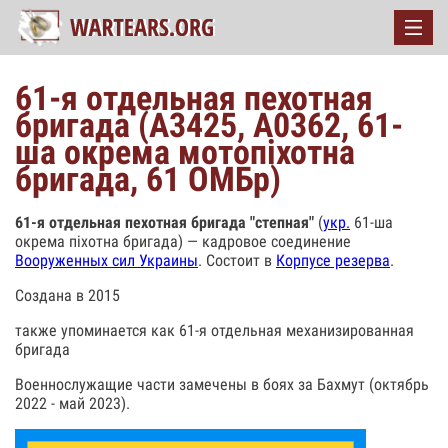
61-я отдельная пехотная
бригада (А3425, А0362, 61-
ша окрема мотопіхотна
бригада, 61 ОМБр)
61-я отдельная пехотная бригада "степная"
(
укр.
61-ша
окрема піхотна бригада) — кадровое соединение
Вооруженных сил Украины
. Состоит в
Корпусе резерва
.
Создана в 2015
также упоминается как 61-я отдельная механизированная
бригада
Военнослужащие части замечены в боях за Бахмут (октябрь
2022 - май 2023).