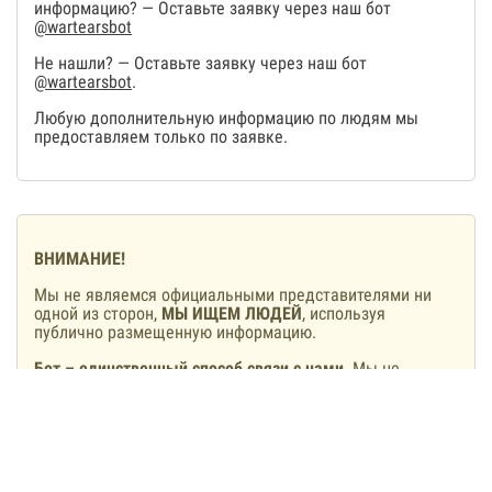
информацию? — Оставьте заявку через наш бот
@wartearsbot
Не нашли? — Оставьте заявку через наш бот
@wartearsbot
.
Любую дополнительную информацию по людям мы
предоставляем только по заявке.
ВНИМАНИЕ!
Мы не являемся официальными представителями ни
одной из сторон,
МЫ ИЩЕМ ЛЮДЕЙ
, используя
публично размещенную информацию.
Бот – единственный способ связи с нами
. Мы не
располагаем своими колл-центрами, мы не звоним и не
пишем с других аккаунтов.
Мы не предлагаем и не будем предлагать включить
людей в списки обмена
, тем более, сделать это за
деньги. Если вам такое обещают – вы общаетесь с