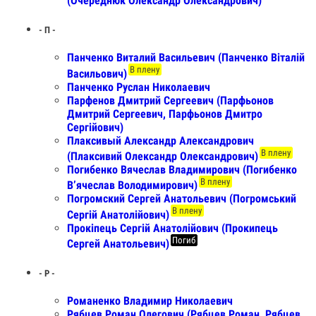
(Очереднюк Олександр Олександрович)
- П -
Панченко Виталий Васильевич (Панченко Віталій
В плену
Васильович)
Панченко Руслан Николаевич
Парфенов Дмитрий Сергеевич (Парфьонов
Дмитрий Сергеевич, Парфьонов Дмитро
Сергійович)
Плаксивый Александр Александрович
В плену
(Плаксивий Олександр Олександрович)
Погибенко Вячеслав Владимирович (Погибенко
В плену
Вʼячеслав Володимирович)
Погромский Сергей Анатольевич (Погромський
В плену
Сергій Анатолійович)
Прокіпець Сергій Анатолійович (Прокипець
Погиб
Сергей Анатольевич)
- Р -
Романенко Владимир Николаевич
Рябцев Роман Олегович (Рябцев Роман, Рябцев