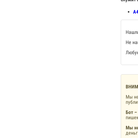
А4
Нашли
Не на
Любую
ВНИМ
Мы не
публ
Бот –
пишем
Мы не
деньг