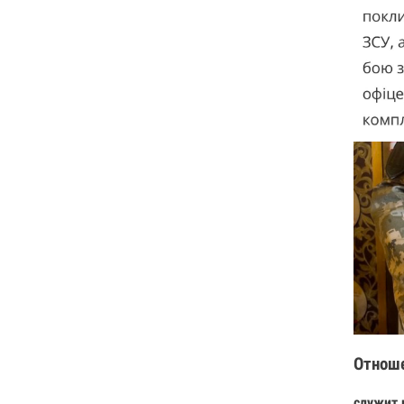
Отнош
служит 