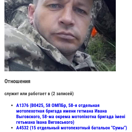
Отношения
служит или работает в (2 записей)
А1376 (В0425, 58 ОМПБр, 58-я отдельная
мотопехотная бригада имени гетмана Ивана
Выговского, 58-ма окрема мотопіхотна бригада імені
гетьмана Івана Виговського)
А4532 (15 отдельный мотопехотный батальон "Сумы")