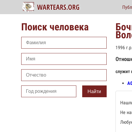
Публ
Поиск человека
Боч
Вол
1996 г.
Отнош
служит 
А
Найти
Нашли
Не на
Любую