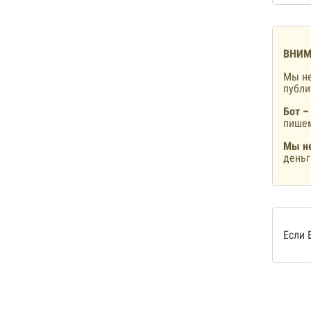
ВНИМ
Мы не
публ
Бот –
пишем
Мы не
деньг
Если 