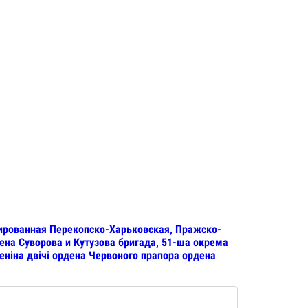
изированная Перекопско-Харьковская, Пражско-
на Суворова и Кутузова бригада, 51-ша окрема
ніна двічі ордена Червоного прапора ордена