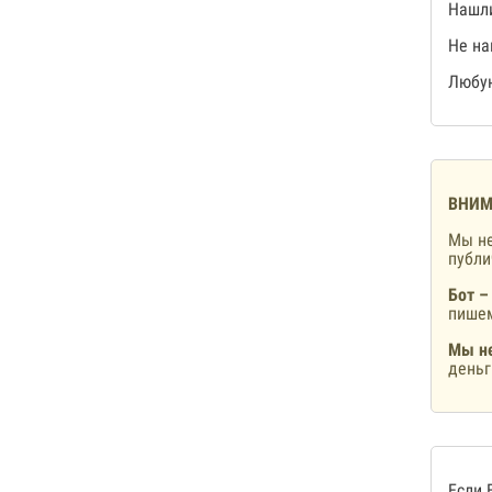
Нашли
Не на
Любую
ВНИМ
Мы не
публ
Бот –
пишем
Мы не
деньг
Если 