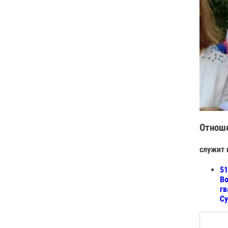
Отнош
служит 
51
Во
гв
Су