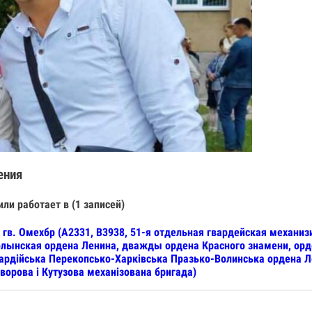
ения
или работает в (1 записей)
 гв. Омехбр (А2331, В3938, 51-я отдельная гвардейская механ
лынская ордена Ленина, дважды ордена Красного знамени, орде
ардійська Перекопсько-Харківська Празько-Волинська ордена Ле
ворова і Кутузова механізована бригада)