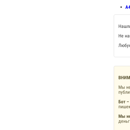
А4
Нашли
Не на
Любую
ВНИМ
Мы не
публ
Бот –
пишем
Мы не
деньг