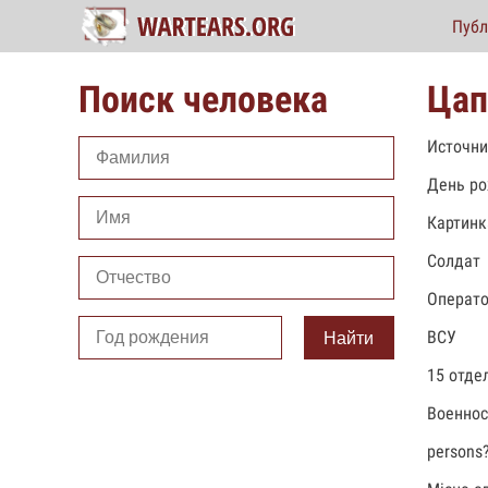
Публ
Поиск человека
Цап
Источни
День ро
Картинк
Солдат
Операт
ВСУ
Найти
15 отде
Военно
persons