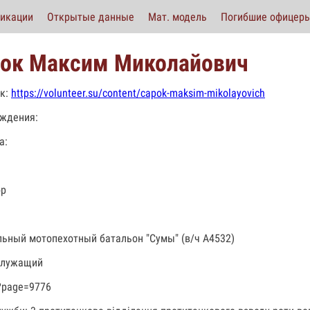
икации
Открытые данные
Мат. модель
Погибшие офицер
ок Максим Миколайович
к:
https://volunteer.su/content/capok-maksim-mikolayovich
ждения:
а:
ор
льный мотопехотный батальон "Сумы" (в/ч А4532)
служащий
?page=9776