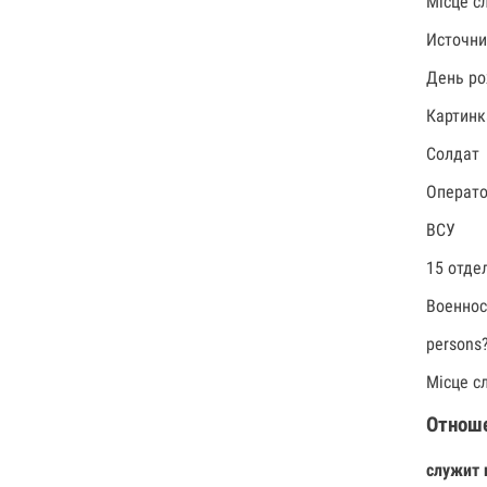
Місце с
Источни
День ро
Картинк
Солдат
Операт
ВСУ
15 отде
Военно
persons
Місце с
Отнош
служит 