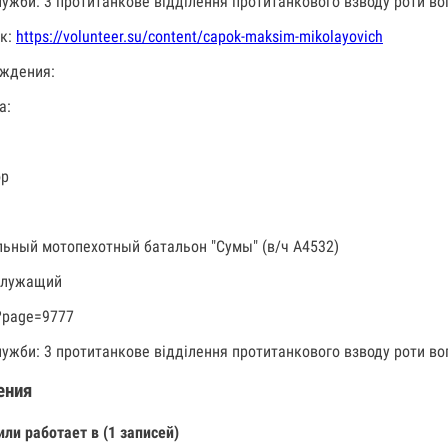
лужби: 3 протитанкове відділення протитанкового взводу роти вог
к:
https://volunteer.su/content/capok-maksim-mikolayovich
ждения:
а:
ор
льный мотопехотный батальон "Сумы" (в/ч А4532)
служащий
?page=9777
лужби: 3 протитанкове відділення протитанкового взводу роти вог
ения
или работает в (1 записей)