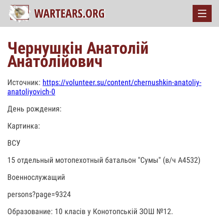
Чернушкін Анатолій
Анатолійович
Источник:
https://volunteer.su/content/chernushkin-anatoliy-
anatoliyovich-0
День рождения:
Картинка:
ВСУ
15 отдельный мотопехотный батальон "Сумы" (в/ч А4532)
Военнослужащий
persons?page=9324
Образование: 10 класів у Конотопській ЗОШ №12.