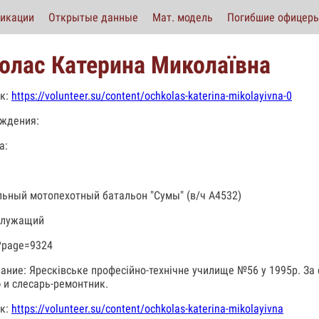
икации
Открытые данные
Мат. модель
Погибшие офицер
олас Катерина Миколаївна
к:
https://volunteer.su/content/ochkolas-katerina-mikolayivna-0
ждения:
а:
льный мотопехотный батальон "Сумы" (в/ч А4532)
служащий
?page=9324
ание: Яресківське професійно-технічне училище №56 у 1995р. За
 и слесарь-ремонтник.
к:
https://volunteer.su/content/ochkolas-katerina-mikolayivna