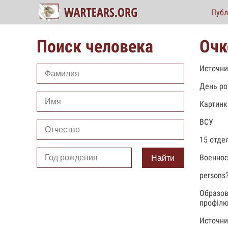
Публ
Поиск человека
Очк
Источни
День ро
Картинк
ВСУ
15 отде
Военно
Найти
persons
Образов
профілю
Источни