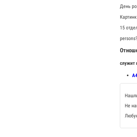
День ро
Картинк
15 отде
persons
Отнош
служит 
А4
Нашли
Не на
Любую