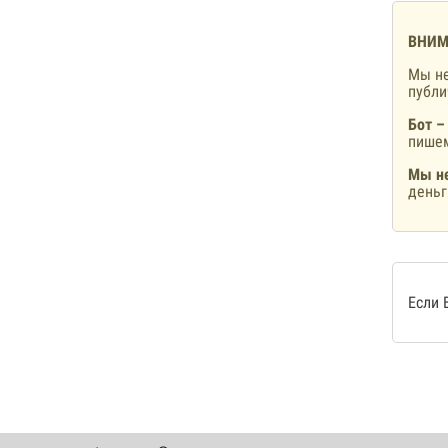
ВНИМ
Мы не
публ
Бот –
пишем
Мы не
деньг
Если 