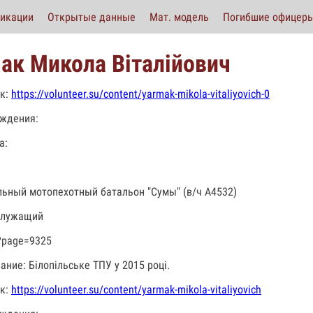
икации
Открытые данные
Мат. модель
Погибшие офицер
ак Микола Віталійович
к:
https://volunteer.su/content/yarmak-mikola-vitaliyovich-0
ждения:
а:
льный мотопехотный батальон "Сумы" (в/ч А4532)
служащий
?page=9325
ание: Білопільське ТПУ у 2015 році.
к:
https://volunteer.su/content/yarmak-mikola-vitaliyovich