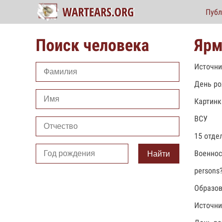
Публ
Поиск человека
Ярм
Источни
День ро
Картинк
ВСУ
15 отде
Военно
Найти
persons
Образов
Источни