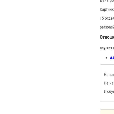
День ро
Картинк
15 отде
persons
Отнош
служит 
А4
Нашли
Не на
Любую