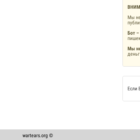
ВНИМ
Мы не
публ
Бот –
пишем
Мы не
деньг
Если 
wartears.org ©