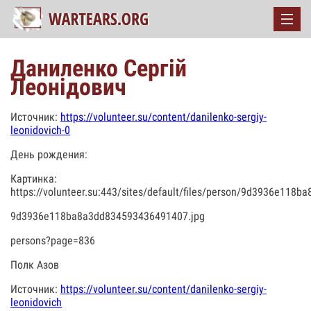
Даниленко Сергій
Леонідович
Источник:
https://volunteer.su/content/danilenko-sergiy-
leonidovich-0
День рождения:
Картинка:
https://volunteer.su:443/sites/default/files/person/9d3936e118
9d3936e118ba8a3dd834593436491407.jpg
persons?page=836
Полк Азов
Источник:
https://volunteer.su/content/danilenko-sergiy-
leonidovich