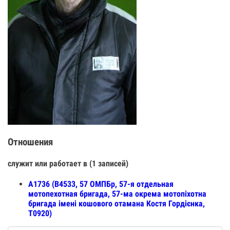
Отношения
служит или работает в (1 записей)
А1736 (В4533, 57 ОМПБр, 57-я отдельная
мотопехотная бригада, 57-ма окрема мотопіхотна
бригада імені кошового отамана Костя Гордієнка,
Т0920)