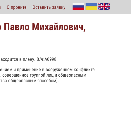
ы
О проекте
Оставить заявку
о Павло Михайлович,
находится в плену. В/ч:А0998
елением и применение в вооруженном конфликте
во, совершенное группой лиц и общеопасным
ства общеопасным способом).