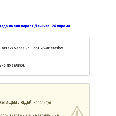
игада имени короля Даниила, 24 окрема
 заявку через наш бот
@wartearsbot
ко по заявке.
МЫ ИЩЕМ ЛЮДЕЙ
, используя
олл-центрами, мы не звоним и не