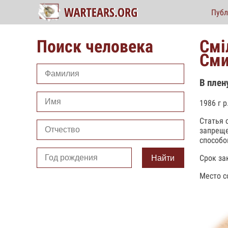
Публ
Поиск человека
Смі
Сми
В плен
1986 г 
Статья 
запреще
способо
Cрок за
Найти
Место с