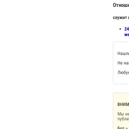
Отнош
служит 
24
ме
Нашли
Не на
Любую
ВНИМ
Мы не
публ
Бот –