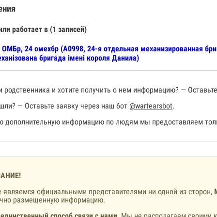
ения
или работает в (1 записей)
 ОМБр, 24 омехбр (А0998, 24-я отдельная механизированная бр
ханізована бригада імені короля Данила)
 родственника и хотите получить о нем информацию? — Оставьте
шли? — Оставьте заявку через наш бот
@wartearsbot
.
 дополнительную информацию по людям мы предоставляем толь
АНИЕ!
 являемся официальными представителями ни одной из сторон,
ично размещенную информацию.
 единственный способ связи с нами
. Мы не располагаем своими к