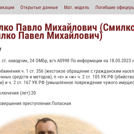
икации
Открытые данные
Мат. модель
Погибшие офицер
лко Павло Михайлович (Смилк
лко Павел Михайлович)
у
р. ст. наводчик, 24 ОМБр, в/ч А0998 По информации на 18.05.2023 
обвинения:ч. 1 ст. 356 (жестокое обращение с гражданским нас
нных средств и методов), п «е» и «ж» ч. 2 ст. 105 УК РФ (убийст
м) и ч. 2 ст. 167 УК РФ (умышленное повреждение чужого имуще
ключения (лет):20
овершения преступления:Попасная