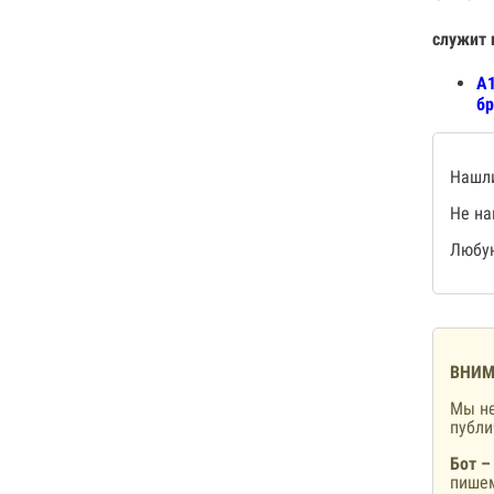
служит 
А1
бр
Нашли
Не на
Любую
ВНИМ
Мы не
публ
Бот –
пишем