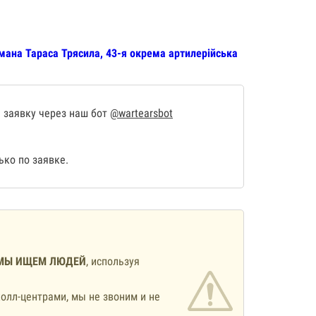
мана Тараса Трясила, 43-я окрема артилерійська
 заявку через наш бот
@wartearsbot
ко по заявке.
МЫ ИЩЕМ ЛЮДЕЙ
, используя
олл-центрами, мы не звоним и не