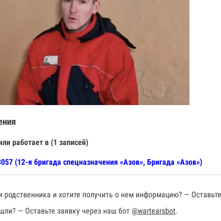
ения
или работает в (1 записей)
057 (12-я бригада спецназначения «Азов», Бригада «Азов»)
 родственника и хотите получить о нем информацию? — Оставьте
шли? — Оставьте заявку через наш бот
@wartearsbot
.