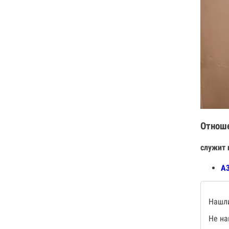
Отнош
служит 
А3
Нашли
Не на