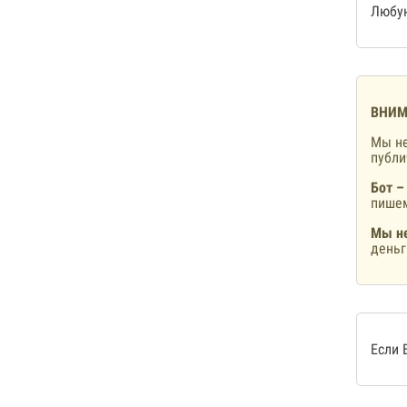
Любую
ВНИМ
Мы не
публ
Бот –
пишем
Мы не
деньг
Если 