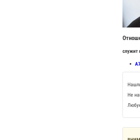
Отнош
служит 
А7
Нашли
Не на
Любую
ВНИМ