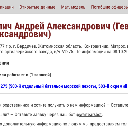
икации
Открытые данные
Мат. модель
Погибшие офицер
лич Андрей Александрович (Гев
ксандрович)
977 г.р. г. Бердичев, Житомирская область. Контрактник. Матрос,
го артиллерийского взвода, в/ч А1275. По информации на 08.10.20
ения
или работает в (1 записей)
275 (503-й отдельный батальон морской пехоты, 503-й окремий 
 родственника и хотите получить о нем информацию? — Оставьте
шли? — Оставьте заявку через наш бот
@wartearsbot
.
 дополнительную информацию по людям мы предоставляем толь