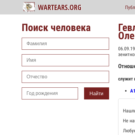
Публ
Поиск человека
Гев
Оле
06.09.1
зенитно
Отнош
служит 
А1
Найти
Нашли
Не на
Любую