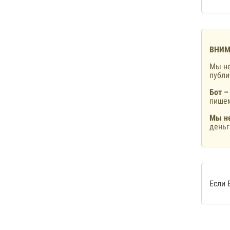
ВНИМ
Мы не
публ
Бот –
пишем
Мы не
деньг
Если 