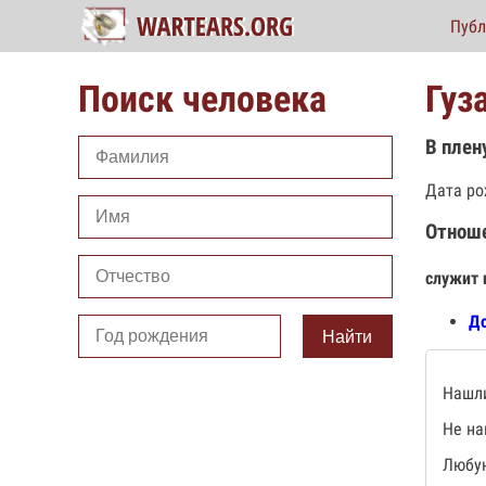
Публ
Поиск человека
Гуз
В плен
Дата ро
Отнош
служит 
До
Найти
Нашли
Не на
Любую