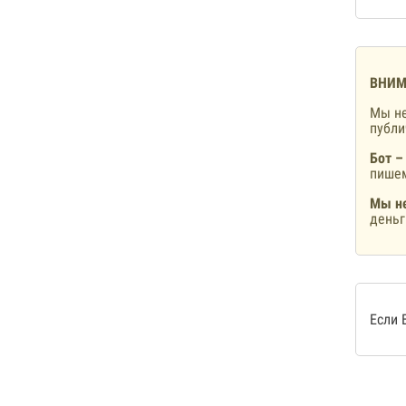
ВНИМ
Мы не
публ
Бот –
пишем
Мы не
деньг
Если 