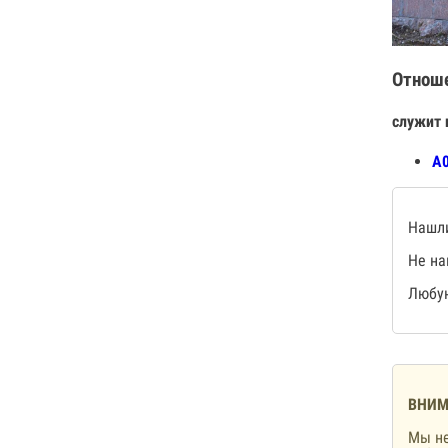
Отнош
служит 
А0
Нашли
Не на
Любую
ВНИМ
Мы не