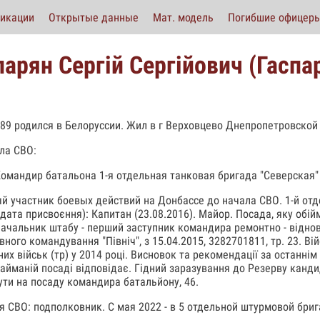
икации
Открытые данные
Мат. модель
Погибшие офицер
парян Сергій Сергійович (Гаспа
989 родился в Белоруссии. Жил в г Верховцево Днепропетровской
ла СВО:
омандир батальона 1-я отдельная танковая бригада "Северская" 
й участник боевых действий на Донбассе до начала СВО. 1-й отд
(дата присвоєння): Капитан (23.08.2016). Майор. Посада, яку обій
начальник штабу - перший заступник командира ремонтно - відно
ного командування "Північ", з 15.04.2015, 3282701811, тр. 23. Ві
них військ (тр) у 2014 році. Висновок та рекомендації за останн
 Займаній посаді відповідає. Гідний заразування до Резерву канд
ути на посаду командира батальйону, 46.
я СВО: подполковник. С мая 2022 - в 5 отдельной штурмовой бриг