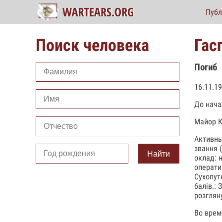
Публ
Поиск человека
Гас
Погиб
16.11.1
До нача
Майор К
Активны
звання 
Найти
оклад: 
оператив
Сухопут
балів.:
розглян
Во врем