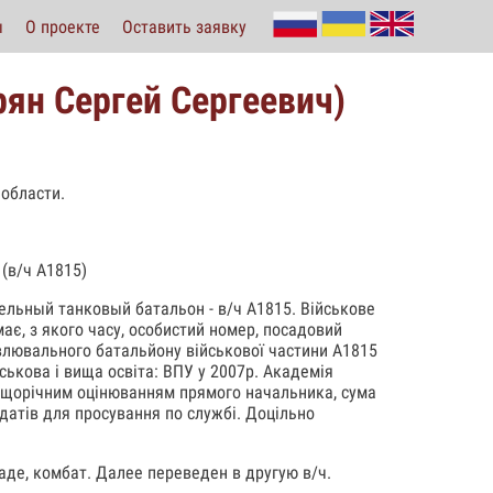
ы
О проекте
Оставить заявку
рян Сергей Сергеевич)
 области.
(в/ч А1815)
ельный танковый батальон - в/ч А1815. Військове
має, з якого часу, особистий номер, посадовий
влювального батальйону військової частини А1815
йськова і вища освіта: ВПУ у 2007р. Академія
ім щорічним оцінюванням прямого начальника, сума
идатів для просування по службі. Доцільно
аде, комбат. Далее переведен в другую в/ч.