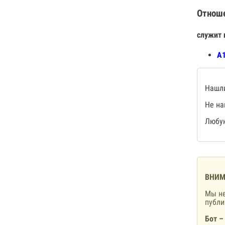
Отнош
служит 
А1
Нашли
Не на
Любую
ВНИМ
Мы не
публ
Бот –