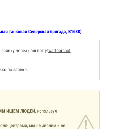
ьная танковая Северская бригада, В1688)
 заявку через наш бот
@wartearsbot
ко по заявке.
МЫ ИЩЕМ ЛЮДЕЙ
, используя
олл-центрами, мы не звоним и не