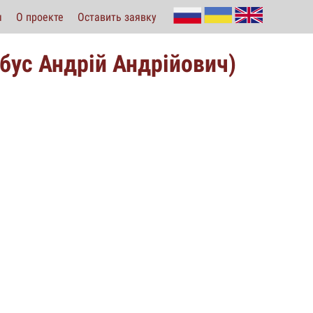
ы
О проекте
Оставить заявку
ибус Андрій Андрійович)