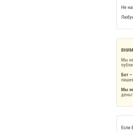
Не на
Любую
ВНИМ
Мы не
публ
Бот –
пишем
Мы не
деньг
Если 