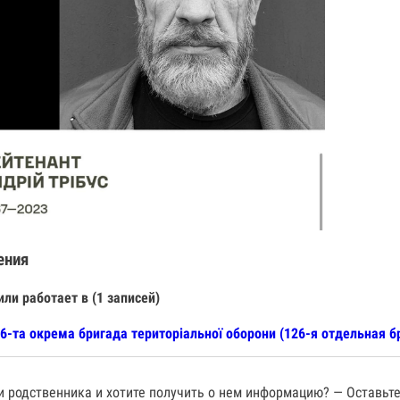
ения
или работает в (1 записей)
6-та окрема бригада територіальної оборони (126-я отдельная 
 родственника и хотите получить о нем информацию? — Оставьте