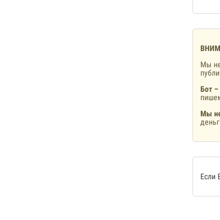
ВНИМ
Мы не
публ
Бот –
пишем
Мы не
деньг
Если 