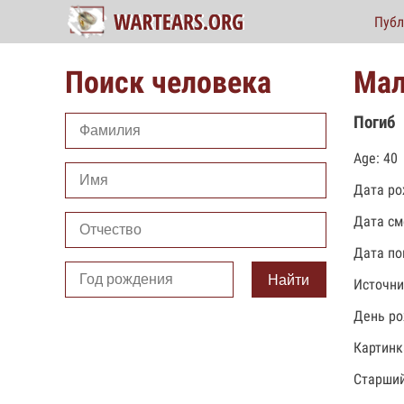
Публ
Поиск человека
Мал
Погиб
Age: 40
Дата ро
Дата см
Дата по
Найти
Источни
День ро
Картинк
Старший