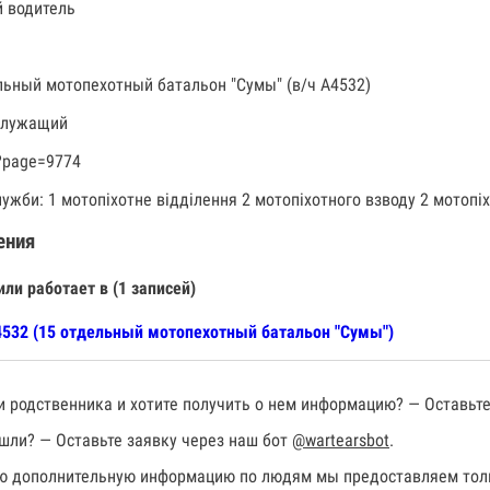
 водитель
льный мотопехотный батальон "Сумы" (в/ч А4532)
служащий
?page=9774
лужби: 1 мотопіхотне відділення 2 мотопіхотного взводу 2 мотопіх
ения
или работает в (1 записей)
532 (15 отдельный мотопехотный батальон "Сумы")
 родственника и хотите получить о нем информацию? — Оставьте
шли? — Оставьте заявку через наш бот
@wartearsbot
.
 дополнительную информацию по людям мы предоставляем толь