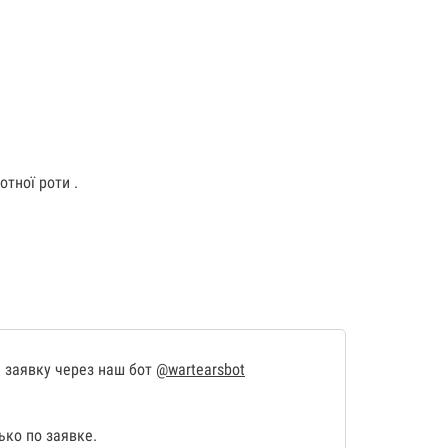
отної роти .
 заявку через наш бот
@wartearsbot
ко по заявке.