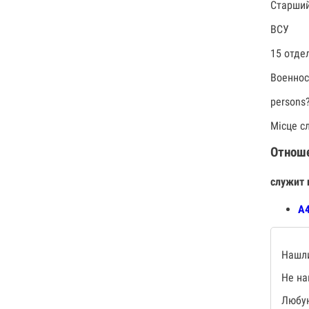
Старший
ВСУ
15 отде
Военно
persons
Місце с
Отнош
служит 
А4
Нашли
Не на
Любую