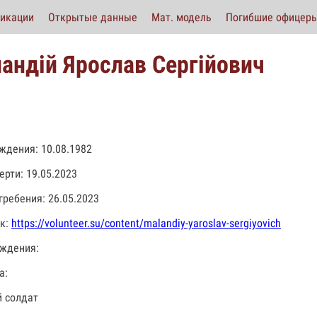
икации
Открытые данные
Мат. модель
Погибшие офицер
андій Ярослав Сергійович
ждения: 10.08.1982
ерти: 19.05.2023
гребения: 26.05.2023
к:
https://volunteer.su/content/malandiy-yaroslav-sergiyovich
ждения:
а:
 солдат