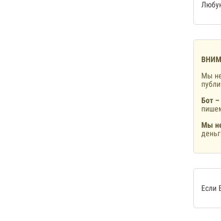
Любую
ВНИМ
Мы не
публ
Бот –
пишем
Мы не
деньг
Если 