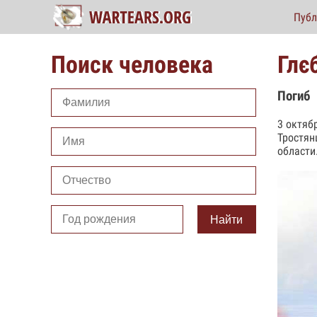
Публ
Поиск человека
Глє
Погиб
3 октяб
Тростян
области
Найти