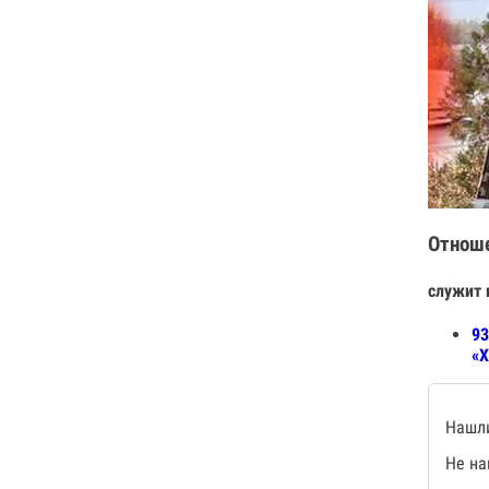
Отнош
служит 
93
«Х
Нашли
Не на