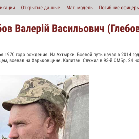
икации
Открытые данные
Мат. модель
Погибшие офицер
бов Валерій Васильович (Глебо
ря 1970 года рождения. Из Ахтырки. Боевой путь начал в 2014 год
цем, воевал на Харьковщине. Капитан. Служил в 93-й ОМБр. 24 н
.