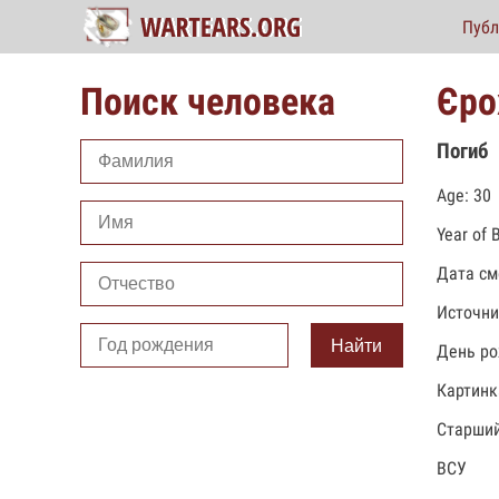
Публ
Поиск человека
Єро
Погиб
Age: 30
Year of 
Дата см
Источни
Найти
День ро
Картинк
Старший
ВСУ