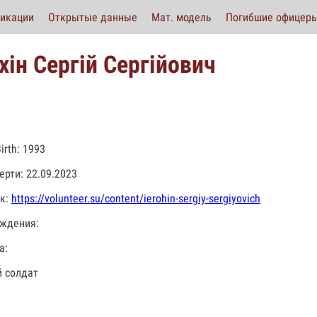
икации
Открытые данные
Мат. модель
Погибшие офицер
хін Сергій Сергійович
Birth: 1993
ерти: 22.09.2023
к:
https://volunteer.su/content/ierohin-sergiy-sergiyovich
ждения:
а:
 солдат