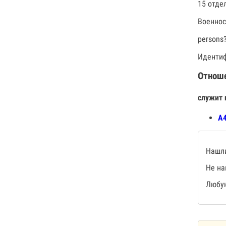
15 отде
Военно
persons
Идентиф
Отнош
служит 
А4
Нашли
Не на
Любую