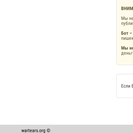
ВНИМ
Мы не
публ
Бот –
пишем
Мы не
деньг
Если 
wartears.org ©