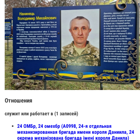
Отношения
служит или работает в (1 записей)
24 ОМБр, 24 омехбр (А0998, 24-я отдельная
механизированная бригада имени короля Даниила, 24
окрема механізована бригада імені короля Данила)