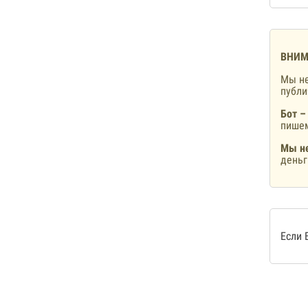
ВНИМ
Мы не
публ
Бот –
пишем
Мы не
деньг
Если 