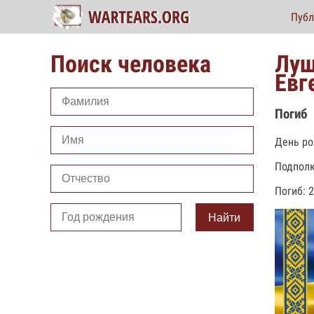
Публ
Поиск человека
Лущ
Евг
Погиб
День ро
Подпол
Погиб: 
Найти