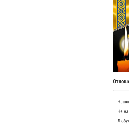
Отнош
Нашли
Не на
Любую