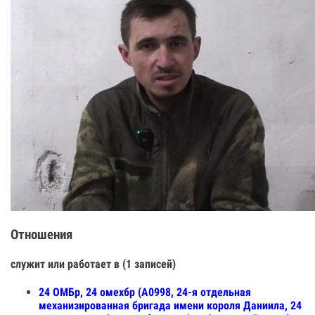
Отношения
служит или работает в (1 записей)
24 ОМБр, 24 омехбр (А0998, 24-я отдельная
механизированная бригада имени короля Даниила, 24