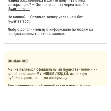
Нашли родственника и хотите получить о нем
информацию? — Оставьте заявку через наш бот
@wartearsbot
Не нашли? — Оставьте заявку через наш бот
@wartearsbot
.
Любую дополнительную информацию по людям мы
предоставляем только по заявке.
ВНИМАНИЕ!
Мы не являемся официальными представителями ни
одной из сторон,
МЫ ИЩЕМ ЛЮДЕЙ
, используя
публично размещенную информацию.
Бот – единственный способ связи с нами
. Мы не
располагаем своими колл-центрами, мы не звоним и не
пишем с других аккаунтов.
Мы не предлагаем и не будем предлагать включить
людей в списки обмена
, тем более, сделать это за
деньги. Если вам такое обещают – вы общаетесь с