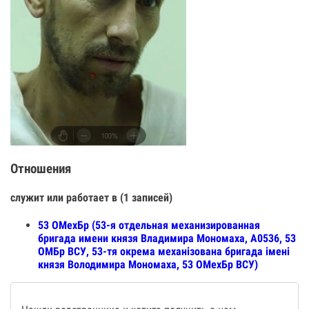
Отношения
служит или работает в (1 записей)
53 ОМехБр (53-я отдельная механизированная
бригада имени князя Владимира Мономаха, А0536, 53
ОМБр ВСУ, 53-тя окрема механізована бригада імені
князя Володимира Мономаха, 53 ОМехБр ВСУ)