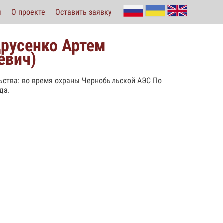
ы
О проекте
Оставить заявку
друсенко Артем
евич)
ельства: во время охраны Чернобыльской АЭС По
да.