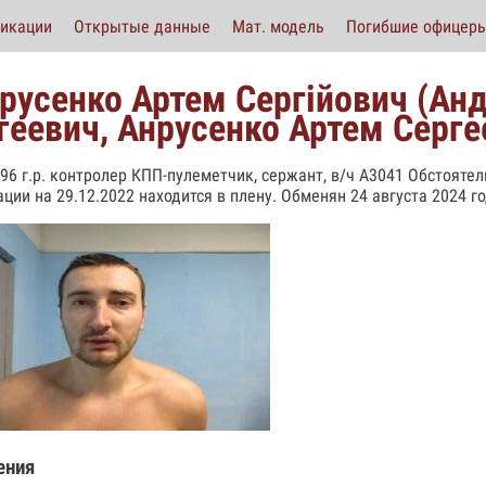
икации
Открытые данные
Мат. модель
Погибшие офицер
русенко Артем Сергійович (Ан
геевич, Анрусенко Артем Серге
996 г.р. контролер КПП-пулеметчик, сержант, в/ч А3041 Обстоят
ции на 29.12.2022 находится в плену. Обменян 24 августа 2024 го
ения