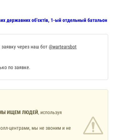
их державних об'єктів, 1-ый отдельный батальон
 заявку через наш бот
@wartearsbot
ко по заявке.
МЫ ИЩЕМ ЛЮДЕЙ
, используя
олл-центрами, мы не звоним и не