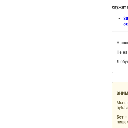
служит 
30
ох
Нашли
Не на
Любую
ВНИМ
Мы не
публ
Бот –
пишем