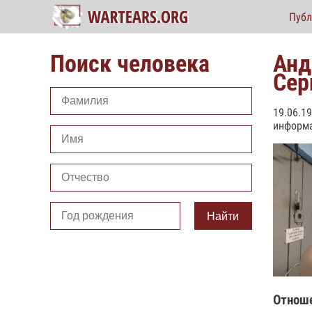
Публ
Поиск человека
Анд
Сер
19.06.1
информа
Найти
Отнош