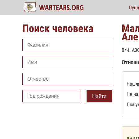
Публ
Поиск человека
Мал
Але
В/Ч: А3
Отнош
Нашли
Не на
Найти
Любую
ВНИМ