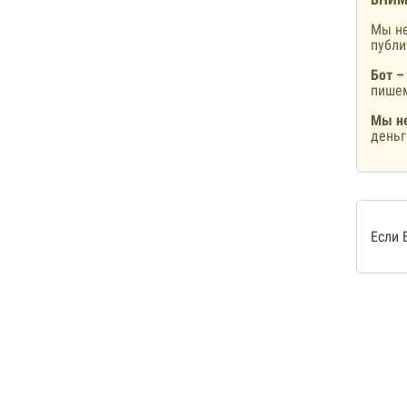
Мы не
публ
Бот –
пишем
Мы не
деньг
Если 