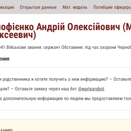
икации
Открытые данные
Мат. модель
Погибшие офицер
офієнко Андрій Олексійович (
ксеевич)
041 Військове звання: сержант Обставини: під час охорони Черноб
ения
 родственника и хотите получить о нем информацию? — Оставьте
шли? — Оставьте заявку через наш бот
@wartearsbot
.
 дополнительную информацию по людям мы предоставляем толь
АНИЕ!