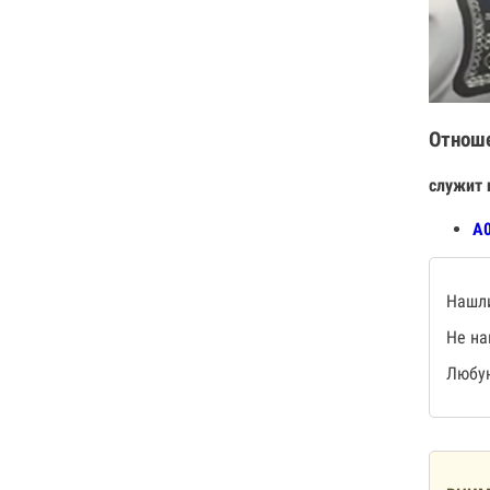
Отнош
служит 
А0
Нашли
Не на
Любую