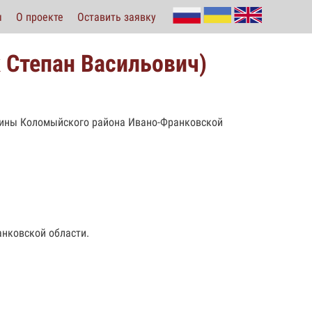
ы
О проекте
Оставить заявку
 Степан Васильович)
щины Коломыйского района Ивано-Франковской
анковской области.