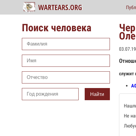
Публ
Поиск человека
Чер
Оле
03.07.1
Отнош
служит 
А0
Найти
Нашли
Не на
Любую