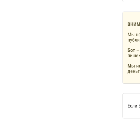
ВНИМ
Мы не
публ
Бот –
пишем
Мы не
деньг
Если 