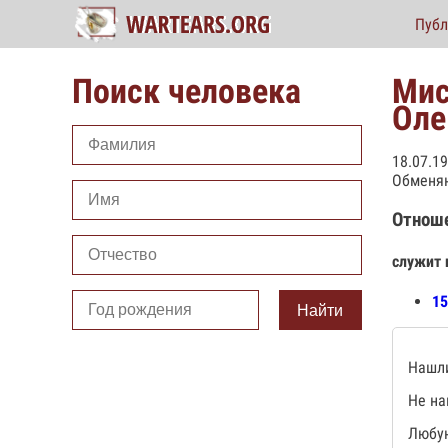
Публ
Поиск человека
Мис
Оле
18.07.1
Обменян
Отнош
служит 
15
Найти
Нашли
Не на
Любую