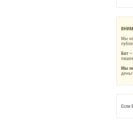
ВНИМ
Мы не
публ
Бот –
пишем
Мы не
деньг
Если 